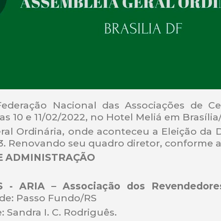
deração Nacional das Associações de Cen
as 10 e 11/02/2022, no Hotel Meliá em Brasília
al Ordinária, onde aconteceu a Eleição da D
3. Renovando seu quadro diretor, conforme a
E ADMINISTRAÇÃO
 - ARIA – Associação dos Revendedore
de: Passo Fundo/RS
 Sandra I. C. Rodriguês.