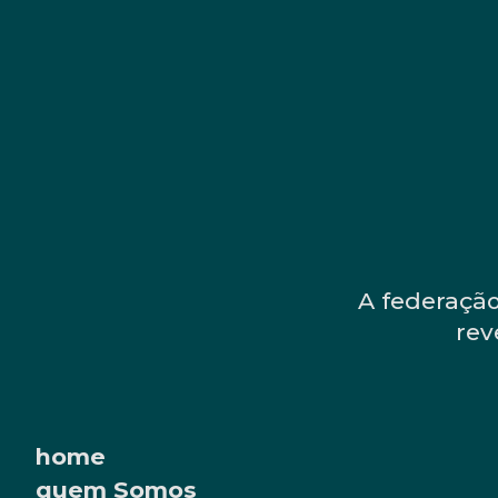
A federação
rev
home
quem Somos