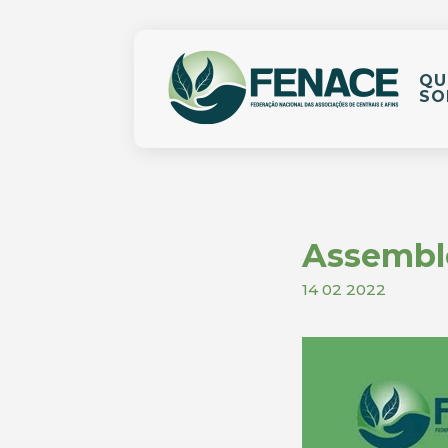
QU
SO
Assemble
14 02 2022